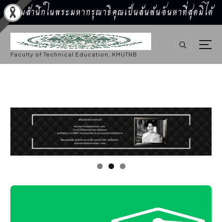
น้อมสำนึกในพระมหากรุณาธิคุณเป็นล้นพ้นอันหาที่สุดมิได้
S
k
i
p
Faculty of Technical Education, KMUTNB
t
o
c
o
n
t
e
n
t