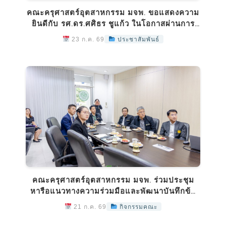
คณะครุศาสตร์อุตสาหกรรม มจพ. ขอแสดงความ
ยินดีกับ รศ.ดร.ศศิธร ชูแก้ว ในโอกาสผ่านการ
ประเมินเพื่อเสนอโปรดเกล้าฯ ให้ดำรงตำแหน่ง
23 ก.ค. 69
ประชาสัมพันธ์
“ศาสตราจารย์”
คณะครุศาสตร์อุตสาหกรรม มจพ. ร่วมประชุม
หารือแนวทางความร่วมมือและพัฒนาบันทึกข้อ
ตกลงความร่วมมือ (MOU) ร่วมกับ โรงเรียน
21 ก.ค. 69
กิจกรรมคณะ
บ้านบึง “อุตสาหกรรมนุเคราะห์”