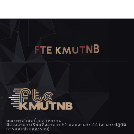
F
T
E
K
M
U
T
N
B
คณะครุศาสตร์อุตสาหกรรม
มีสองอาคารเรียนคืออาคาร 52 และอาคาร 44 (อาคารปฏิบัติ
การและประลองรวม)