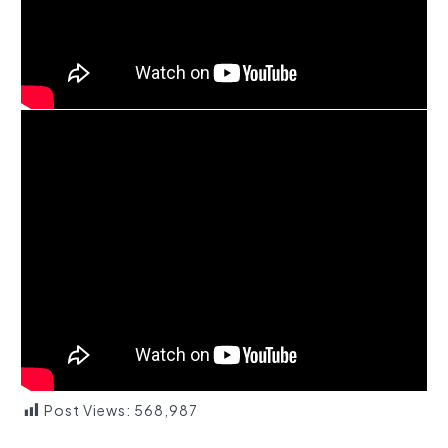
Post Views:
568,987