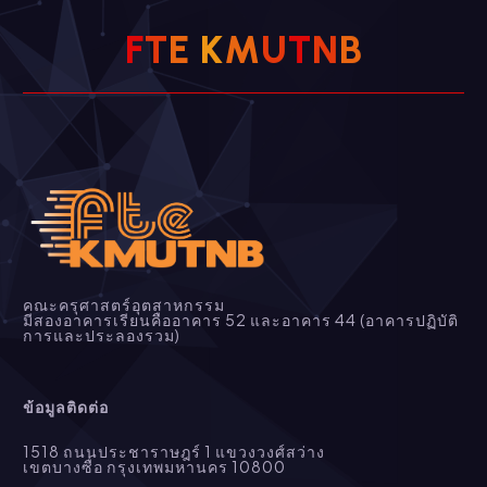
F
T
E
K
M
U
T
N
B
คณะครุศาสตร์อุตสาหกรรม
มีสองอาคารเรียนคืออาคาร 52 และอาคาร 44 (อาคารปฏิบัติ
การและประลองรวม)
ข้อมูลติดต่อ
1518 ถนนประชาราษฎร์ 1 แขวงวงศ์สว่าง
เขตบางซื่อ กรุงเทพมหานคร 10800