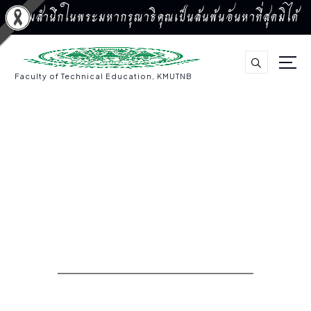
น้อมสำนึกในพระมหากรุณาธิคุณเป็นล้นพ้นอันหาที่สุดมิได้
S
k
i
p
Faculty of Technical Education, KMUTNB
t
o
c
o
n
t
e
n
t