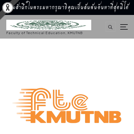
น้อมสำนึกในพระมหากรุณาธิคุณเป็นล้นพ้นอันหาที่สุดมิได้
S
k
i
p
Faculty of Technical Education, KMUTNB
t
o
c
o
n
t
e
n
t
สมัครงาน