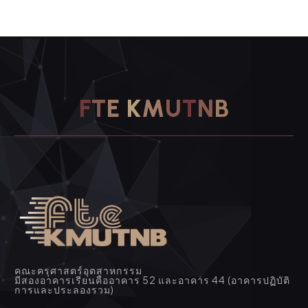
F
T
E
K
M
U
T
N
B
คณะครุศาสตร์อุตสาหกรรม
มีสองอาคารเรียนคืออาคาร 52 และอาคาร 44 (อาคารปฏิบัติ
การและประลองรวม)