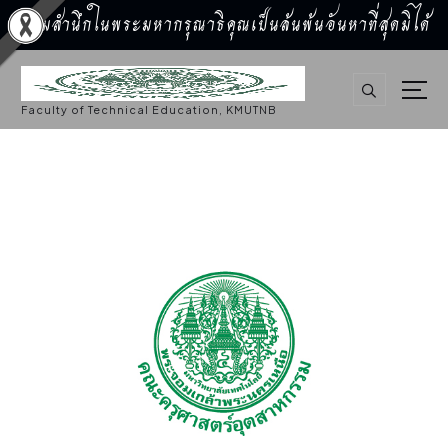
น้อมสำนึกในพระมหากรุณาธิคุณเป็นล้นพ้นอันหาที่สุดมิได้
S
k
i
p
Faculty of Technical Education, KMUTNB
t
o
c
o
n
t
e
n
t
จัดซื้อจัดจ้าง