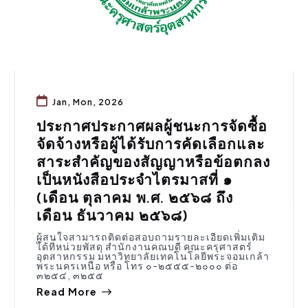
Jan, Mon, 2026
ประกาศประกาศผลผู้ชนะการจัดซื้อ
จัดจ้างหรือผู้ได้รับการคัดเลือกและ
สาระสำคัญของสัญญาหรือข้อตกลง
เป็นหนังสือประจำไตรมาสที่ ๑
(เดือน ตุลาคม พ.ศ. ๒๕๖๘ ถึง
เดือน ธันวาคม ๒๕๖๘)
ผู้สนใจสามารถติดต่อสอบถามรายละเอียดเพิ่มเติม
ได้ที่หน่วยพัสดุ สำนักงานคณบดี คณะครุศาสตร์
อุตสาหกรรม มหาวิทยาลัยเทคโนโลยีพระจอมเกล้า
พระนครเหนือ หรือ โทร ๐-๒๕๕๕-๒๐๐๐ ต่อ
๓๒๕๔, ๓๒๕๕
Read More