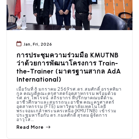
Jan, Fri, 2026
การประชุมความร่วมมือ KMUTNB
ว่าด้วยการพัฒนาโครงการ Train-
the-Trainer (มาตรฐานสากล AdA
International)
เมื่อวันที่ 8 มกราคม 2569รศ.ดร.สมศักดิ์ อรรคทิมา
กูล คณบดีคณะครุศาสตร์อุตสาหกรรม พร้อมด้วย
รศ.ดร.ไพโรจน์ สถิรยากร ที่ปรึกษาคณบดีด้าน
อาชีวศึกษาและสมรรถนะอาชีพ คณะครุศาสตร์
อุตสาหกรรม (FTE) มหาวิทยาลัยเทคโนโลยี
พระจอมเกล้าพระนครเหนือ (KMUTNB) เข้าร่วม
ประชุมหารือกับ ดร.กมลศักดิ์ สุรดม ผู้จัดการ
อาวุโส…
Read More