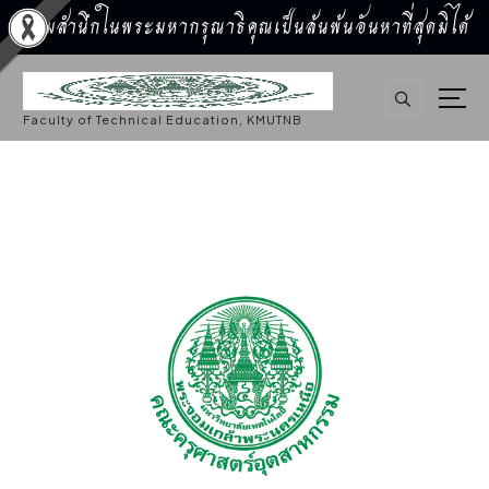
น้อมสำนึกในพระมหากรุณาธิคุณเป็นล้นพ้นอันหาที่สุดมิได้
S
k
i
p
Faculty of Technical Education, KMUTNB
t
o
c
o
n
t
e
n
t
จัดซื้อจัดจ้าง