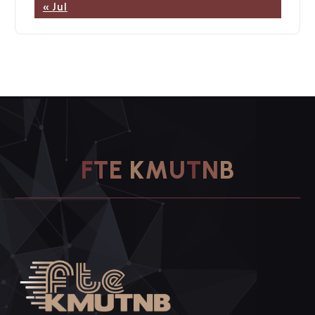
« Jul
K
M
U
T
N
B
E
T
F