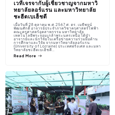
เวทีเจรจากับผู้เชี่ยวชาญจากมหาวิ
ทยาลัยลอร์แรน และมหาวิทยาลัย
ชะฮีดเบเฮ็ชตี
เมื่อวันที่ 28 ตุลาคม พ.ศ.2567 ศ. ดร. เมธีพจน์
พัฒนศักดิ์ อาจารย์ประจำภาควิชาครุศาสตร์ไฟฟ้า
คณะครุศาสตร์อุตสาหกรรม มหาวิทยาลัย
เทคโนโลยีพระจอมเกล้าพระนครเหนือ ได้นำ
อาจารย์และนักวิจัยในเครือข่ายความร่วมมือด้าน
การศึกษาและวิจัย จากมหาวิทยาลัยลอร์แรน
(University of Lorraine) ประเทศฝรั่งเศส และมหา
วิทยาลัยชะฮีดเบเฮ็ชตี…
Read More
กิจกรรมคณะ