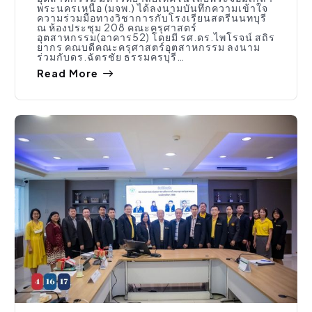
พระนครเหนือ (มจพ.) ได้ลงนามบันทึกความเข้าใจ
ความร่วมมือทางวิชาการกับโรงเรียนสตรีนนทบุรี
ณ ห้องประชุม 208 คณะครุศาสตร์
อุตสาหกรรม(อาคาร52) โดยมี รศ.ดร.ไพโรจน์ สถิร
ยากร คณบดีคณะครุศาสตร์อุตสาหกรรม ลงนาม
ร่วมกับดร.ฉัตรชัย ธรรมครบุรี…
Read More
กิจกรรมคณะ