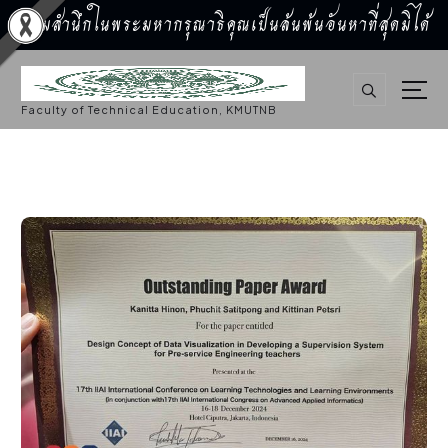
น้อมสำนึกในพระมหากรุณาธิคุณเป็นล้นพ้นอันหาที่สุดมิได้
S
k
i
p
Faculty of Technical Education, KMUTNB
t
o
c
o
n
t
e
n
t
กิจกรรมคณะ
,
ประชาสัมพันธ์