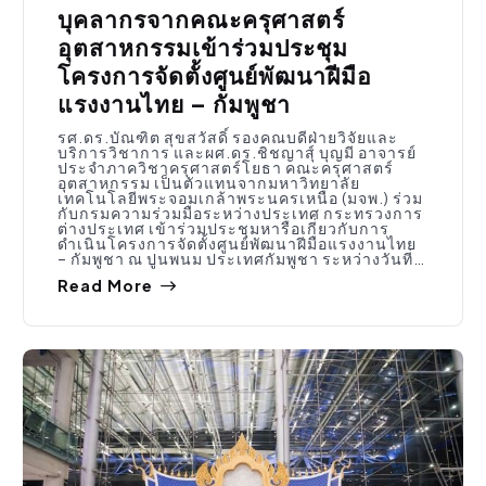
บุคลากรจากคณะครุศาสตร์
อุตสาหกรรมเข้าร่วมประชุม
โครงการจัดตั้งศูนย์พัฒนาฝีมือ
แรงงานไทย – กัมพูชา
รศ.ดร.บัณฑิต สุขสวัสดิ์ รองคณบดีฝ่ายวิจัยและ
บริการวิชาการ และผศ.ดร.ชิชญาสุ์ บุญมี อาจารย์
ประจำภาควิชาครุศาสตร์โยธา คณะครุศาสตร์
อุตสาหกรรม เป็นตัวแทนจากมหาวิทยาลัย
เทคโนโลยีพระจอมเกล้าพระนครเหนือ (มจพ.) ร่วม
กับกรมความร่วมมือระหว่างประเทศ กระทรวงการ
ต่างประเทศ เข้าร่วมประชุมหารือเกี่ยวกับการ
ดำเนินโครงการจัดตั้งศูนย์พัฒนาฝีมือแรงงานไทย
– กัมพูชา ณ ปูนพนม ประเทศกัมพูชา ระหว่างวันที่…
Read More
กิจกรรมคณะ
,
ประชาสัมพันธ์