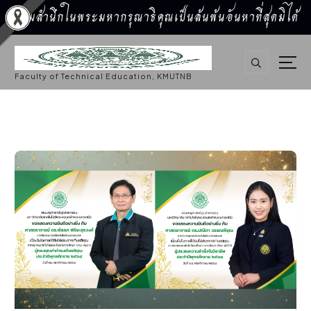
น้อมสำนึกในพระมหากรุณาธิคุณเป็นล้นพ้นอันหาที่สุดมิได้
S
k
i
p
Faculty of Technical Education, KMUTNB
t
o
c
o
n
t
e
n
t
ข่าวประชาสัมพันธ์
,
ประชาสัมพันธ์