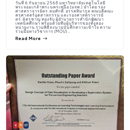
วันที่ 6 กันยายน 2568 มหาวิทยาลัยเทคโนโลยี
พระจอมเกล้าพระนครเหนือ (มจพ.) นำโดย รอง
ศาสตราจารย์ดร.สมศักดิ์ อรรคทิมากูล คณบดีคณะ
ครุศาสตร์อุตสาหกรรม และรองศาสตราจารย์
ดร.ฉัตรชาญ ทองจับ ผู้อำนวยการสำนักพัฒนา
เทคนิคศึกษา พร้อมด้วยทีมผู้บริหารของทั้งสอง
หน่วยงาน ร่วมพิธีลงนามบันทึกความเข้าใจ ความ
ร่วมมือทางวิชาการ (MOU)…
Read More
กิจกรรมคณะ
,
ประชาสัมพันธ์