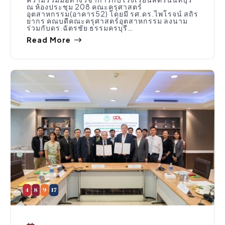
ณ ห้องประชุม 208 คณะครุศาสตร์
อุตสาหกรรม(อาคาร52) โดยมี รศ.ดร.ไพโรจน์ สถิร
ยากร คณบดีคณะครุศาสตร์อุตสาหกรรม ลงนาม
ร่วมกับดร.ฉัตรชัย ธรรมครบุรี…
Read More
กิจกรรมคณะ