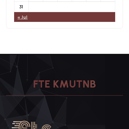
31
« Jul
T
N
U
M
B
K
E
F
T