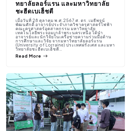
ทยาลัยลอร์แรน และมหาวิทยาลัย
ชะฮีดเบเฮ็ชตี
เมื่อวันที่ 28 ตุลาคม พ.ศ.2567 ศ. ดร. เมธีพจน์
พัฒนศักดิ์ อาจารย์ประจำภาควิชาครุศาสตร์ไฟฟ้า
คณะครุศาสตร์อุตสาหกรรม มหาวิทยาลัย
เทคโนโลยีพระจอมเกล้าพระนครเหนือ ได้นำ
อาจารย์และนักวิจัยในเครือข่ายความร่วมมือด้าน
การศึกษาและวิจัย จากมหาวิทยาลัยลอร์แรน
(University of Lorraine) ประเทศฝรั่งเศส และมหา
วิทยาลัยชะฮีดเบเฮ็ชตี…
Read More
กิจกรรมคณะ