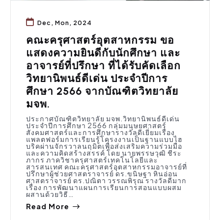
Dec, Mon, 2024
คณะครุศาสตร์อุตสาหกรรม ขอ
แสดงความยินดีกับนักศึกษา และ
อาจารย์ที่ปรึกษา ที่ได้รับคัดเลือก
วิทยานิพนธ์ดีเด่น ประจำปีการ
ศึกษา 2566 จากบัณฑิตวิทยาลัย
มจพ.
ประกาศบัณฑิตวิทยาลัย มจพ.วิทยานิพนธ์ดีเด่น
ประจำปีการศึกษา 2566 กลุ่มมนุษยศาสตร์
สังคมศาสตร์และการศึกษารางวัลดีเยี่ยมเรื่อง
แพลตฟอร์มการเรียนรู้โครงงานเป็นฐานแบบไฮ
บริคผ่านจักรวาลนฤมิตเพื่อส่งเสริมความร่วมมือ
และความคิดสร้างสรรค์ โดย นายพรรษวุฒิ ชีระ
ภากร ภาควิชาครุศาสตร์เทคโนโลยีและ
สารสนเทศ คณะครุศาสตร์อุตสาหกรรมอาจารย์ที่
ปรึกษาผู้ช่วยศาสตราจารย์ ดร.ขนิษฐา หินอ่อน
ศาสตราจารย์ ดร.ปณิตา วรรณพิรุณ รางวัลดีมาก
เรื่อง การพัฒนาแผนการเรียนการสอนแบบผสม
ผสานด้วยวิธี…
Read More