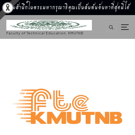
น้อมสำนึกในพระมหากรุณาธิคุณเป็นล้นพ้นอันหาที่สุดมิได้
S
k
i
p
Faculty of Technical Education, KMUTNB
t
o
c
o
n
t
e
n
t