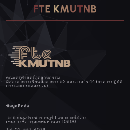
F
T
E
K
M
U
T
N
B
คณะครุศาสตร์อุตสาหกรรม
มีสองอาคารเรียนคืออาคาร 52 และอาคาร 44 (อาคารปฏิบัติ
การและประลองรวม)
ข้อมูลติดต่อ
1518 ถนนประชาราษฎร์ 1 แขวงวงศ์สว่าง
เขตบางซื่อ กรุงเทพมหานคร 10800
Tel: 02-587-6079