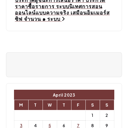
ประกาศผู้ชนะการเสนอราคา ประกวด
n
ราคาซื้อรายการ ระบบนิเทศการสอน
a
ออนไลน์แบบความจริง เสมือนอิมเมอร์ส
ซิฟ จำนวน ๑ ระบบ
v
i
g
a
t
i
o
April 2023
n
M
T
W
T
F
S
S
1
2
3
4
5
6
7
8
9