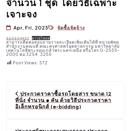
จำนวน 1 ชุด โดยวิธีเฉพาะ
เจาะจง
Apr, Fri, 2023
จัดซื้อจัดจ้าง
660604432
ดาวน์โหลด
สามารถติดต่อสอบถามรายละเอียดเพิ่มเติมได้ที่ หน่วยพัสดุ
สำนักงานคณบดี คณะครุศาสตร์อุตสาหกรรม มหาวิทยาลัย
เทคโนโลยีพระจอมเกล้าพระนครเหนือ หรือโทร 0-2555-
2000 ต่อ 3254, 3255
Post Views:
372
P
ประกวดราคาซื้อรถโดยสาร ขนาด 12
o
ที่นั่ง จำนวน ๑ คัน ด้วยวิธีประกวดราคา
อิเล็กทรอนิกส์ (e-bidding)
s
t