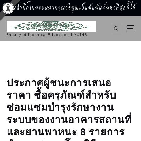
น้อมสำนึกในพระมหากรุณาธิคุณเป็นล้นพ้นอันหาที่สุดมิได้
S
k
i
p
Faculty of Technical Education, KMUTNB
t
o
c
o
n
t
e
n
t
ประกาศผู้ชนะการเสนอ
ราคา ซื้อครุภัณฑ์สำหรับ
ซ่อมแซมบำรุงรักษางาน
ระบบของงานอาคารสถานที่
และยานพาหนะ 8 รายการ