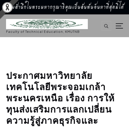
น้อมสำนึกในพระมหากรุณาธิคุณเป็นล้นพ้นอันหาที่สุดมิได้
S
k
i
p
Faculty of Technical Education, KMUTNB
t
o
c
o
n
t
e
n
t
ประกาศมหาวิทยาลัย
เทคโนโลยีพระจอมเกล้า
พระนครเหนือ เรื่อง การให้
ทุนส่งเสริมการแลกเปลี่ยน
ความรู้สู่ภาคธุรกิจและ