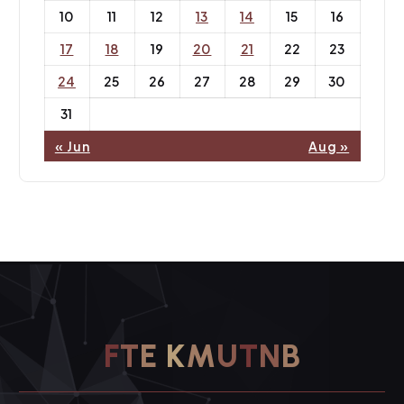
10
11
12
13
14
15
16
17
18
19
20
21
22
23
24
25
26
27
28
29
30
31
« Jun
Aug »
F
T
E
K
M
U
T
N
B