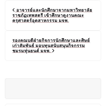
P
อาจารย์และนักศึกษาจากมหาวิทยาลัย
o
ราชภัฏเทพสตรี เข้าศึกษาดูงานคณะ
ครุศาสตร์อุตสาหกรรม มจพ.
s
t
รองคณบดีฝ่ายกิจการนักศึกษาและศิษย์
n
เก่าสัมพันธ์ มอบทุนสนับสนุนกิจกรรม
a
ชมรมหุ่นยนต์ มจพ.
v
i
g
a
t