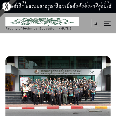
น้อมสำนึกในพระมหากรุณาธิคุณเป็นล้นพ้นอันหาที่สุดมิได้
S
k
i
p
Faculty of Technical Education, KMUTNB
t
o
c
o
n
t
e
n
t