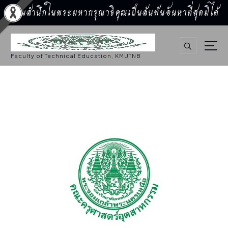
น้อมสำนึกในพระมหากรุณาธิคุณเป็นล้นพ้นอันหาที่สุดมิได้
S
k
i
p
Faculty of Technical Education, KMUTNB
t
o
c
o
n
t
e
n
t