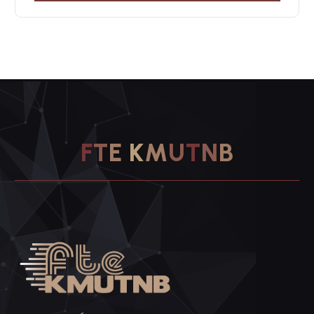
F
T
E
K
M
U
T
N
B