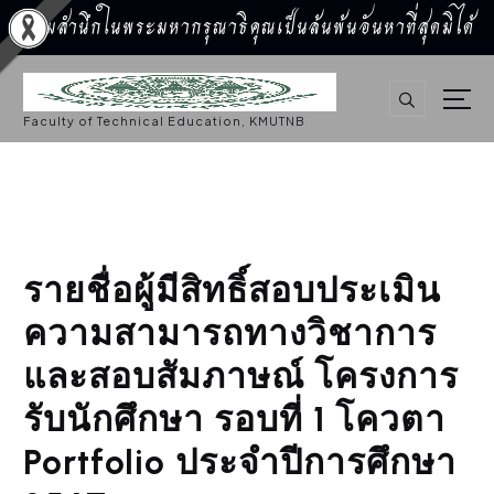
น้อมสำนึกในพระมหากรุณาธิคุณเป็นล้นพ้นอันหาที่สุดมิได้
S
k
i
p
Faculty of Technical Education, KMUTNB
t
o
c
o
n
t
e
n
t
รายชื่อผู้มีสิทธิ์สอบประเมิน
ความสามารถทางวิชาการ
และสอบสัมภาษณ์ โครงการ
รับนักศึกษา รอบที่ 1 โควตา
Portfolio ประจำปีการศึกษา