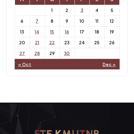
o
1
2
3
4
5
n
6
7
8
9
10
11
12
13
14
15
16
17
18
19
20
21
22
23
24
25
26
27
28
29
30
« Oct
Dec »
F
T
E
K
M
U
T
N
B