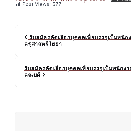
Post Views:
577
P
o
รับสมัครคัดเลือกบุคคลเพื่อบรรจุเป็นพนั
ครุศาสตร์โยธา
s
t
n
รับสมัครคัดเลือกบุคคลเพื่อบรรจุเป็นพนักง
a
คณบดี
v
i
g
a
t