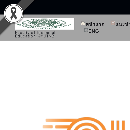
S
k
หน้าแรก
แนะน
i
p
ENG
Faculty of Technical
t
Education, KMUTNB
o
c
o
n
t
e
n
t