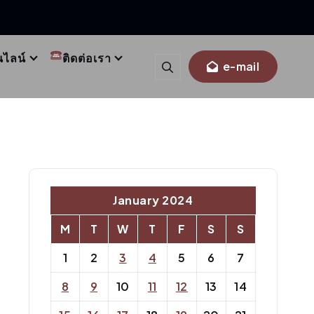
นไลน์
ติดต่อเรา
e-mail
January 2024
M
T
W
T
F
S
S
1
2
3
4
5
6
7
8
9
10
11
12
13
14