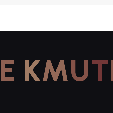
E
K
M
U
T