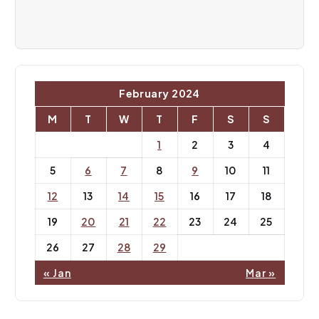
t
i
o
n
February 2024
M
T
W
T
F
S
S
1
2
3
4
5
6
7
8
9
10
11
12
13
14
15
16
17
18
19
20
21
22
23
24
25
26
27
28
29
« Jan
Mar »