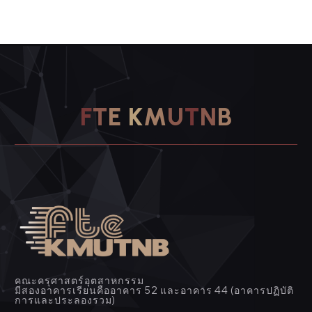
F
T
E
K
M
U
T
N
B
คณะครุศาสตร์อุตสาหกรรม
มีสองอาคารเรียนคืออาคาร 52 และอาคาร 44 (อาคารปฏิบัติ
การและประลองรวม)