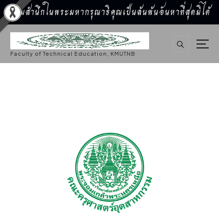
น้อมสำนึกในพระมหากรุณาธิคุณเป็นล้นพ้นอันหาที่สุดมิได้
S
k
i
p
Faculty of Technical Education, KMUTNB
t
o
c
o
n
t
e
n
t