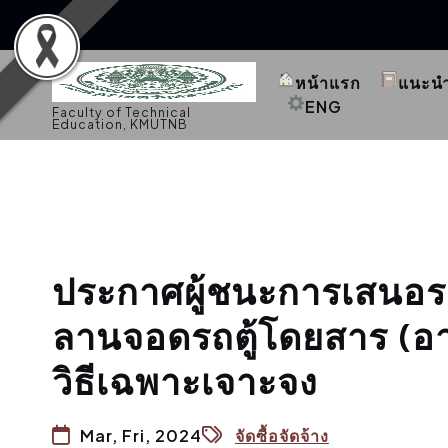
S
k
หน้าแรก
แนะน
i
p
ENG
Faculty of Technical
t
Education, KMUTNB
o
c
o
n
t
e
n
t
ประกาศผู้ชนะการเสนอรา
ลานจอดรถตู้โดยสาร (อ
วิธีเฉพาะเจาะจง
Mar, Fri, 2024
จัดซื้อจัดจ้าง