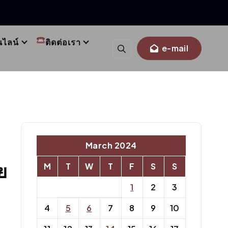
นไลน์
ติดต่อเรา
e-mail
March 2024
ย
M
T
W
T
F
S
S
1
2
3
4
5
6
7
8
9
10