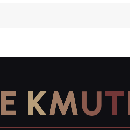
E
K
M
U
T