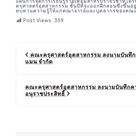
แผนการจัดการเรียนรู้รายเทอมสำหรับรายวิชาที่ได้รั
ครุศาสตร์อุตสาหกรรม ชั้นปีที่จะออกฝึกสอนซึ่งขึ้น
ทบทวนความรู้ให้แก่คณาจารย์และบุคลากรของคณะฯ 
Post Views:
359
P
o
คณะครุศาสตร์อุตสาหกรรม ลงนามบันทึกคว
แมน จำกัด
s
t
n
คณะครุศาสตร์อุตสาหกรรม ลงนามบันทึกคว
a
อนุราชประสิทธิ์
v
i
g
a