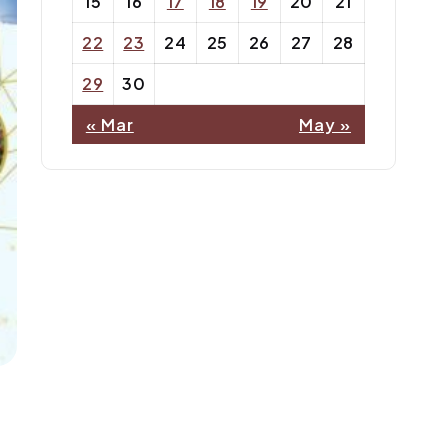
15
16
17
18
19
20
21
22
23
24
25
26
27
28
29
30
« Mar
May »