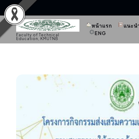
S
k
หน้าแรก
แนะน
i
p
ENG
Faculty of Technical
t
Education, KMUTNB
o
c
o
n
t
e
n
t