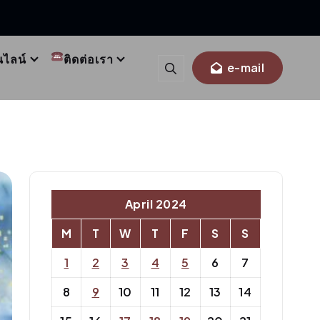
นไลน์
ติดต่อเรา
e-mail
April 2024
M
T
W
T
F
S
S
1
2
3
4
5
6
7
8
9
10
11
12
13
14