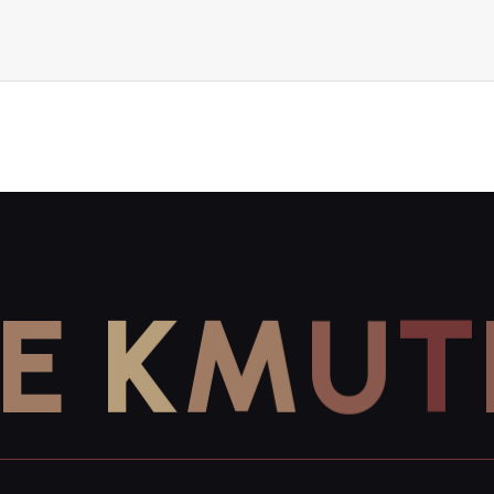
E
K
M
U
T