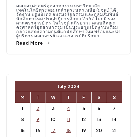
คณะครุศาสตร์อุตสาหกรรม มหาวิทยาลัย
เทคโนโลยีพระจอมเกล้าพระนครเหนือ (มจพ.) ได้
จัดงาน ปฐมนิเทศ อบรมจริยธรรม และกลุ่มสัมพันธ์
นักศึกษาใหม่ ประจำปีการศึกษา 2567 โดยมี รอง
ศาสตราจารย์ ดร.ไพโรจน์ สถิรยากร คณบดีคณะ
ครุศาสตร์อุตสาหกรรม เป็นประธานเปิดงานพร้อม
กล่าวแสดงความยินดีแก่นักศึกษาใหม่ พร้อมแนะนำ
ผู้บริหาร คณาจารย์ และอาจารย์ที่ปรึกษา…
Read More
July 2024
M
T
W
T
F
S
S
1
2
3
4
5
6
7
8
9
10
11
12
13
14
15
16
17
18
19
20
21