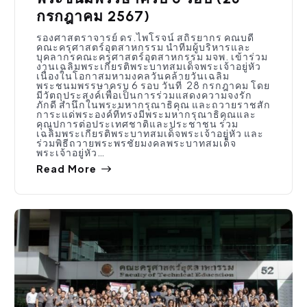
กรกฎาคม 2567)
รองศาสตราจารย์ ดร.ไพโรจน์ สถิรยากร คณบดี
คณะครุศาสตร์อุตสาหกรรม นำทีมผู้บริหารและ
บุคลากรคณะครุศาสตร์อุตสาหกรรม มจพ. เข้าร่วม
งานเฉลิมพระเกียรติพระบาทสมเด็จพระเจ้าอยู่หัว
เนื่องในโอกาสมหามงคลวันคล้ายวันเฉลิม
พระชนมพรรษาครบ 6 รอบ วันที่ 28 กรกฎาคม โดย
มีวัตถุประสงค์เพื่อเป็นการร่วมแสดงความจงรัก
ภักดี สำนึกในพระมหากรุณาธิคุณ และถวายราชสัก
การะแด่พระองค์ที่ทรงมีพระมหากรุณาธิคุณและ
คุณูปการต่อประเทศชาติและประชาชน ร่วม
เฉลิมพระเกียรติพระบาทสมเด็จพระเจ้าอยู่หัว และ
ร่วมพิธีถวายพระพรชัยมงคลพระบาทสมเด็จ
พระเจ้าอยู่หัว…
Read More
กิจกรรมคณะ