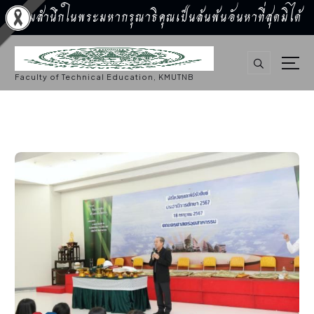
น้อมสำนึกในพระมหากรุณาธิคุณเป็นล้นพ้นอันหาที่สุดมิได้
S
k
i
p
Faculty of Technical Education, KMUTNB
t
o
c
o
n
t
e
n
t
กิจกรรมคณะ