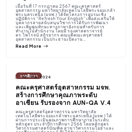
เมื่อวันที่ 17 กรกฎาคม 2567 คณะครุศาสตร์
อุตสาหกรรม มหาวิทยาลัยเทคโนโลยีพระจอมเกล้า
พระนครเหนือ (มจพ.) ได้จัดโครงการอบรมเชิง
ปฏิบัติการ “Refresh Your English” เพื่อส่งเสริมให้
บุคลากรสายสนับสนุนวิชาการได้รับการพัฒนา
และเพิ่มพูนทักษะทางภาษาอังกฤษสำหรับการ
ทำงานในสำนักงาน โดยมี รองศาสตราจารย์
ดร.ไพโรจน์ สถิรยากร คณบดีคณะครุศาสตร์
อุตสาหกรรม เป็นประธานเปิดงาน…
Read More
การศึกษา
Jul, Thu, 2024
คณะครุศาสตร์อุตสาหกรรม มจพ.
สร้างการศึกษาคุณภาพระดับ
อาเซียน รับรองจาก AUN-QA V.4
คณะครุศาสตร์อุตสาหกรรม มหาวิทยาลัย
เทคโนโลยีพระจอมเกล้าพระนครเหนือ (มจพ.) ได้
ผ่านการประเมินคุณภาพการศึกษาภายในระดับ
หลักสูตร ประจำปีการศึกษา 2566 โดยหลักสูตร
วิศวกรรมศาสตร์บัณฑิต สาขาวิศวกรรมโยธาและ