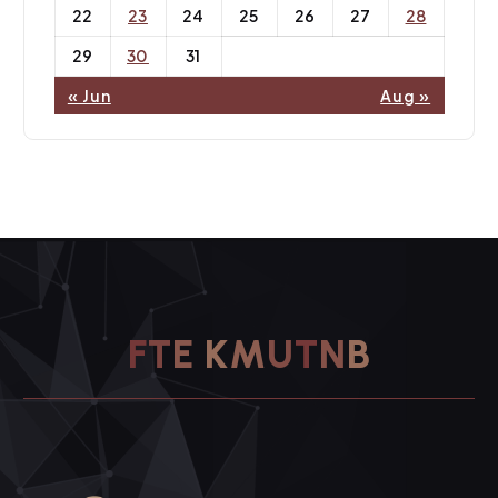
22
23
24
25
26
27
28
29
30
31
« Jun
Aug »
K
M
U
T
N
B
E
T
F