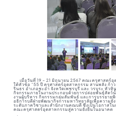
เมื่อวันที่ 19 – 21 มิถุนายน 2567 คณะครุศาสตร์อ
ใต้หัวข้อ “55 ปี ครุศาสตร์อุตสาหกรรม สานพลัง ก้า
รินธร อําเภอชะอํา จังหวัดเพชรบุรี และ วรบุระ หัวหิ
กิจกรรมภายในงานประกอบด้วยการปล่อยพันธุ์สัตว์น
งานผู้บริหาร กิจกรรมกลุ่มสัมพันธ์ และการบรรยายพ
อธิการบดีฝ่ายพัฒนากิจการมหาวิทยาลัยเพื่อความยั
ระดับภาควิชาและสำนักงานคณบดี ซึ่งเป็นโอกาสใ
คณะครุศาสตร์อุตสาหกรรมสู่ความยั่งยืนในอนาคต