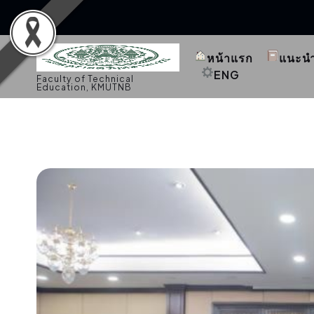
S
k
หน้าแรก
แนะน
i
p
ENG
Faculty of Technical
t
Education, KMUTNB
o
c
o
n
t
e
n
t