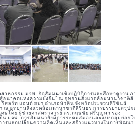
ุตสาหกรรม มจพ. จัดสัมมนาเชิงปฏิบัติการและศึกษาดูงาน ภ
วสู้อนาคตแห่งความยั่งยืน” ณ อุทยานสิ่งแวดล้อมนานาชาติสิ
น รีสอร์ท แอนด์ สปา อําเภอหัวหิน จังหวัดประจวบคีรีขันธ์
้ำ ณ อุทยานสิ่งแวดล้อมนานาชาติสิรินธร การบรรยายสรุปผ
ิเศษโดย ผู้ช่วยศาสตราจารย์ ดร.กฤษชัย ศรีบุญมา รอง
่งยืน มจพ. การสัมมนายังมีการระดมสมองและแบ่งกลุ่มย่อยใ
นการแลกเปลี่ยนความคิดเห็นและสร้างแนวทางในการพัฒนา