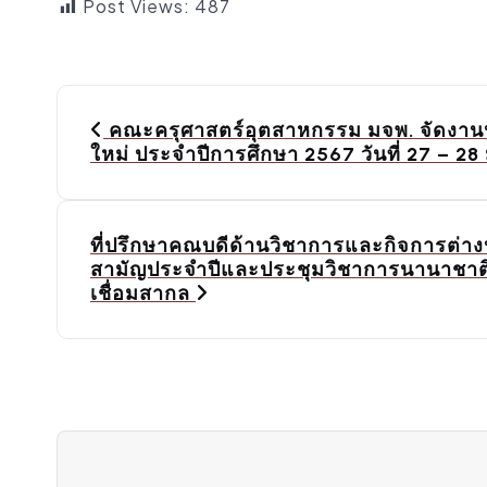
Post Views:
487
P
o
คณะครุศาสตร์อุตสาหกรรม มจพ. จัดงานป
ใหม่ ประจําปีการศึกษา 2567 วันที่ 27 – 28
s
t
n
ที่ปรึกษาคณบดีด้านวิชาการและกิจการต่า
a
สามัญประจำปีและประชุมวิชาการนานาชาติ ค
เชื่อมสากล
v
i
g
a
t
i