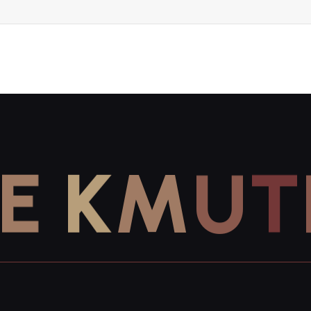
E
K
M
U
T