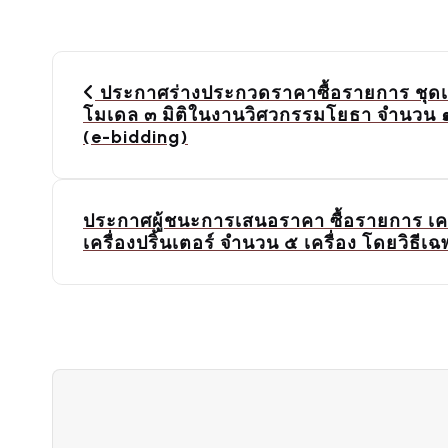
P
o
ประกาศร่างประกวดราคาซื้อรายการ ชุดเ
โมเดล ๓ มิติในงานวิศวกรรมโยธา จำนวน ๑ ชุ
s
(e-bidding)
t
n
a
ประกาศผู้ชนะการเสนอราคา ซื้อรายการ เคร
เครื่องปริ้นเตอร์ จำนวน ๕ เครื่อง โดยวิธี
v
i
g
a
t
i