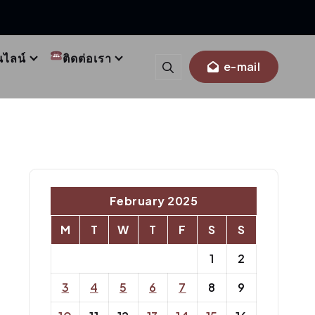
นไลน์
ติดต่อเรา
e-mail
February 2025
M
T
W
T
F
S
S
1
2
3
4
5
6
7
8
9