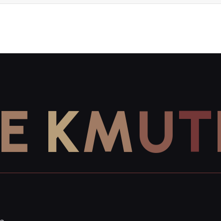
E
K
M
U
T