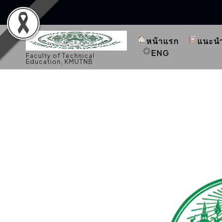
S
k
หน้าแรก
แนะน
i
p
ENG
Faculty of Technical
t
Education, KMUTNB
o
c
o
n
t
e
n
t