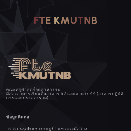
F
T
E
K
M
U
T
N
B
คณะครุศาสตร์อุตสาหกรรม
มีสองอาคารเรียนคืออาคาร 52 และอาคาร 44 (อาคารปฏิบัติ
การและประลองรวม)
ข้อมูลติดต่อ
1518 ถนนประชาราษฎร์ 1 แขวงวงศ์สว่าง