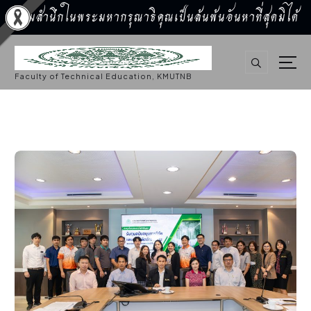
น้อมสำนึกในพระมหากรุณาธิคุณเป็นล้นพ้นอันหาที่สุดมิได้
S
k
i
p
Faculty of Technical Education, KMUTNB
t
o
c
o
n
t
e
n
t
กิจกรรมคณะ