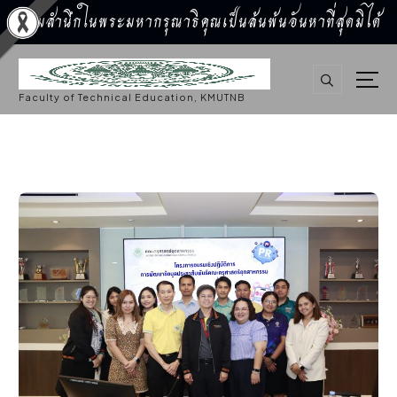
น้อมสำนึกในพระมหากรุณาธิคุณเป็นล้นพ้นอันหาที่สุดมิได้
S
k
i
p
Faculty of Technical Education, KMUTNB
t
o
c
o
n
t
e
n
t
กิจกรรมคณะ