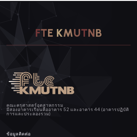
F
T
E
K
M
U
T
N
B
คณะครุศาสตร์อุตสาหกรรม
มีสองอาคารเรียนคืออาคาร 52 และอาคาร 44 (อาคารปฏิบัติ
การและประลองรวม)
ข้อมูลติดต่อ