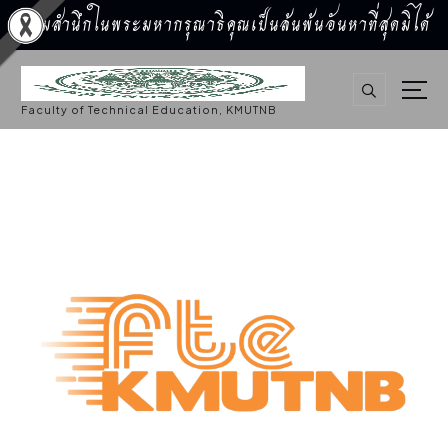
น้อมสำนึกในพระมหากรุณาธิคุณเป็นล้นพ้นอันหาที่สุดมิได้
S
k
i
p
Faculty of Technical Education, KMUTNB
t
o
c
o
n
t
e
n
t