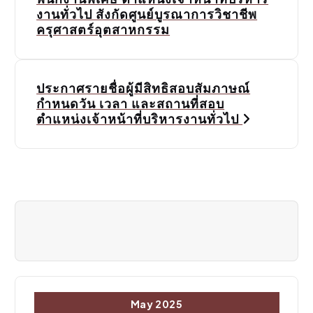
งานทั่วไป สังกัดศูนย์บูรณาการวิชาชีพ
s
ครุศาสตร์อุตสาหกรรม
t
n
ประกาศรายชื่อผู้มีสิทธิสอบสัมภาษณ์
a
กำหนดวัน เวลา และสถานที่สอบ
ตำแหน่งเจ้าหน้าที่บริหารงานทั่วไป
v
i
g
a
t
i
o
May 2025