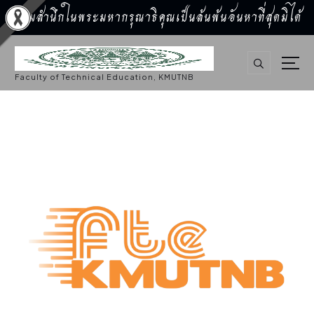
น้อมสำนึกในพระมหากรุณาธิคุณเป็นล้นพ้นอันหาที่สุดมิได้
S
k
i
p
Faculty of Technical Education, KMUTNB
t
o
c
o
n
t
e
n
t