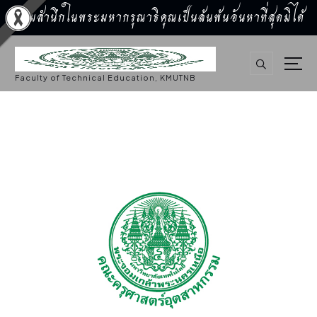
น้อมสำนึกในพระมหากรุณาธิคุณเป็นล้นพ้นอันหาที่สุดมิได้
S
k
i
p
Faculty of Technical Education, KMUTNB
t
o
c
o
n
t
e
n
t
จัดซื้อจัดจ้าง