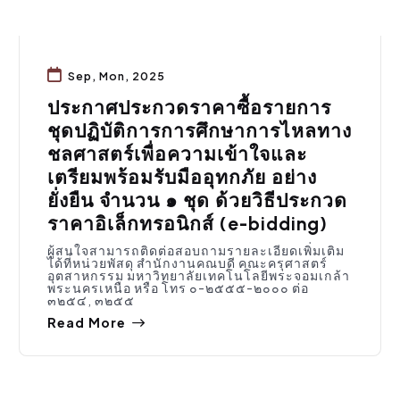
Sep, Mon, 2025
ประกาศประกวดราคาซื้อรายการ
ชุดปฏิบัติการการศึกษาการไหลทาง
ชลศาสตร์เพื่อความเข้าใจและ
เตรียมพร้อมรับมืออุทกภัย อย่าง
ยั่งยืน จำนวน ๑ ชุด ด้วยวิธีประกวด
ราคาอิเล็กทรอนิกส์ (e-bidding)
ผู้สนใจสามารถติดต่อสอบถามรายละเอียดเพิ่มเติม
ได้ที่หน่วยพัสดุ สำนักงานคณบดี คณะครุศาสตร์
อุตสาหกรรม มหาวิทยาลัยเทคโนโลยีพระจอมเกล้า
พระนครเหนือ หรือ โทร ๐-๒๕๕๕-๒๐๐๐ ต่อ
๓๒๕๔, ๓๒๕๕
Read More