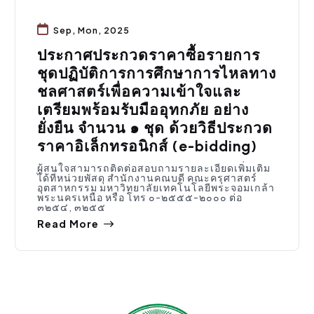
Sep, Mon, 2025
ประกาศประกวดราคาซื้อรายการ
ชุดปฏิบัติการการศึกษาการไหลทาง
ชลศาสตร์เพื่อความเข้าใจและ
เตรียมพร้อมรับมืออุทกภัย อย่าง
ยั่งยืน จำนวน ๑ ชุด ด้วยวิธีประกวด
ราคาอิเล็กทรอนิกส์ (e-bidding)
ผู้สนใจสามารถติดต่อสอบถามรายละเอียดเพิ่มเติม
ได้ที่หน่วยพัสดุ สำนักงานคณบดี คณะครุศาสตร์
อุตสาหกรรม มหาวิทยาลัยเทคโนโลยีพระจอมเกล้า
พระนครเหนือ หรือ โทร ๐-๒๕๕๕-๒๐๐๐ ต่อ
๓๒๕๔, ๓๒๕๕
Read More
จัดซื้อจัดจ้าง
,
ประชาสัมพันธ์