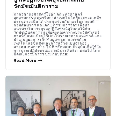
วัดมัชฌันติการาม
ภาควิชาครุศาสตร์โยธา คณะครุศาสตร์
อุตสาหกรรม มหาวิทยาลัยเทคโนโลยีพระจอมเกล้า
พระนครเหนือ ได้ ประชุมร่วมกับกองโบราณคดี
กรมศิลปากร และคณะกรรมการวัดฯ เพื่อหา
แนวทางในการบูรณปฏิสังขรณ์อุโบสถให้กับ
วัดมัชฌันติการาม เพื่อคงคุณค่าทางประวัติศาสตร์
ตามที่ขึ้นทะเบียนไว้เป็นโบราณสถานแห่งชาติ และ
นำเสนอผลการเก็บข้อมูลทางกายภาพด้วย
เทคโนโลยีขั้นสูงและการสร้างแบบจำลอง
สารสนเทศอาคาร 3 มิติ พร้อมแบบปัจจุบันเพื่อใช้ใน
การบูรณปฏิสังขรณ์อย่างมีประสิทธิภาพต่อไป โดย
มีคณะกรรมการฯ ประกอบด้วย:
Read More
กิจกรรมคณะ