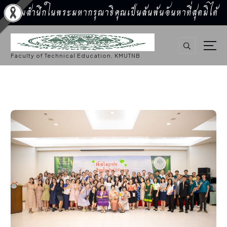
น้อมสำนึกในพระมหากรุณาธิคุณเป็นล้นพ้นอันหาที่สุดมิได้
S
k
i
p
Faculty of Technical Education, KMUTNB
t
o
c
o
n
t
e
n
t
กิจกรรมคณะ