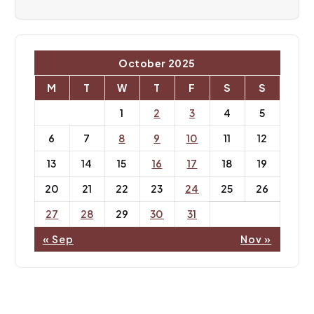
t
i
o
October 2025
n
M
T
W
T
F
S
S
1
2
3
4
5
6
7
8
9
10
11
12
13
14
15
16
17
18
19
20
21
22
23
24
25
26
27
28
29
30
31
« Sep
Nov »