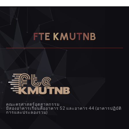
F
T
E
K
M
U
T
N
B
คณะครุศาสตร์อุตสาหกรรม
มีสองอาคารเรียนคืออาคาร 52 และอาคาร 44 (อาคารปฏิบัติ
การและประลองรวม)