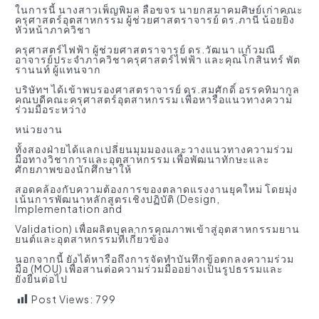
ในการนี้ นางสาวเพ็ญพิมล ลือขจร นายกสมาคมศิษย์เก่าคณะ
ครุศาสตร์อุตสาหกรรม ผู้ช่วยศาสตราจารย์ ดร.ภานี น้อยยิ่ง
หัวหน้าภาควิชา
ครุศาสตร์ไฟฟ้า ผู้ช่วยศาสตราจารย์ ดร.วัฒนา แก้วมณี
อาจารย์ประจำภาควิชาครุศาสตร์ไฟฟ้า และคุณโกสินทร์ พัต
รานนท์ ผู้แทนจาก
บริษัทฯ ได้เข้าพบรองศาสตราจารย์ ดร.สมศักดิ์ อรรคทิมากูล
คณบดีคณะครุศาสตร์อุตสาหกรรม เพื่อหารือแนวทางความ
ร่วมมือระหว่าง
หน่วยงาน
ทั้งสองฝ่ายได้แลกเปลี่ยนมุมมองและวางแนวทางความร่วม
มือทางวิชาการและอุตสาหกรรม เพื่อพัฒนาทักษะและ
ศักยภาพของนักศึกษาให้
สอดคล้องกับความต้องการของตลาดแรงงานยุคใหม่ โดยมุ่ง
เน้นการพัฒนาหลักสูตรเชิงปฏิบัติ (Design,
Implementation and
Validation) เพื่อผลิตบุคลากรคุณภาพเข้าสู่อุตสาหกรรมยาน
ยนต์และอุตสาหกรรมที่เกี่ยวข้อง
นอกจากนี้ ยังได้หารือถึงการจัดทำบันทึกข้อตกลงความร่วม
มือ (MOU) เพื่อสานต่อความร่วมมืออย่างเป็นรูปธรรมและ
ยั่งยืนต่อไป
Post Views:
799