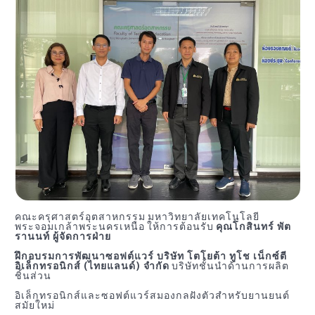
คณะครุศาสตร์อุตสาหกรรม มหาวิทยาลัยเทคโนโลยี
พระจอมเกล้าพระนครเหนือ ให้การต้อนรับ
คุณโกสินทร์ พัต
รานนท์ ผู้จัดการฝ่าย
ฝึกอบรมการพัฒนาซอฟต์แวร์ บริษัท โตโยต้า ทูโช เน็กซ์ตี
อิเล็กทรอนิกส์ (ไทยแลนด์) จำกัด
บริษัทชั้นนำด้านการผลิต
ชิ้นส่วน
อิเล็กทรอนิกส์และซอฟต์แวร์สมองกลฝังตัวสำหรับยานยนต์
สมัยใหม่