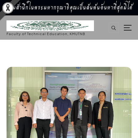
น้อมสำนึกในพระมหากรุณาธิคุณเป็นล้นพ้นอันหาที่สุดมิได้
S
k
i
p
Faculty of Technical Education, KMUTNB
t
o
c
o
n
t
e
n
t