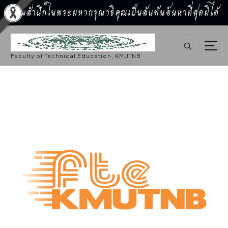
น้อมสำนึกในพระมหากรุณาธิคุณเป็นล้นพ้นอันหาที่สุดมิได้
S
k
i
p
Faculty of Technical Education, KMUTNB
t
o
c
o
n
t
e
n
t