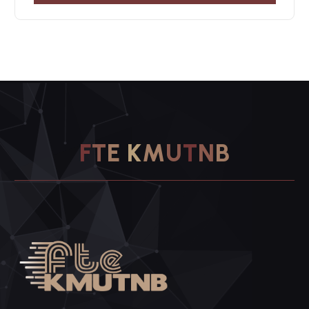
F
T
E
K
M
U
T
N
B