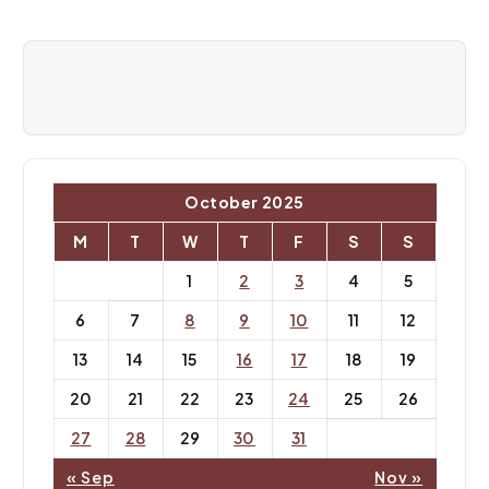
g
a
t
i
o
October 2025
n
M
T
W
T
F
S
S
1
2
3
4
5
6
7
8
9
10
11
12
13
14
15
16
17
18
19
20
21
22
23
24
25
26
27
28
29
30
31
« Sep
Nov »