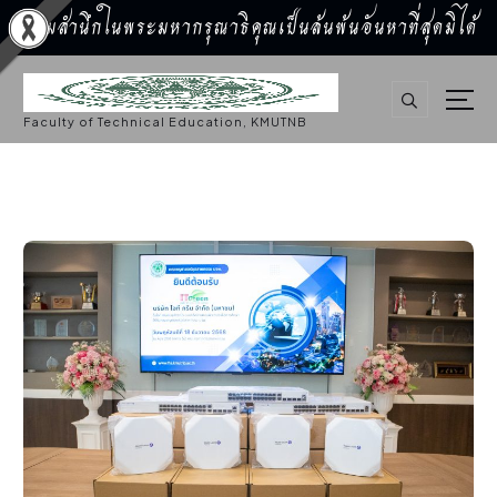
น้อมสำนึกในพระมหากรุณาธิคุณเป็นล้นพ้นอันหาที่สุดมิได้
S
k
i
p
Faculty of Technical Education, KMUTNB
t
o
c
o
n
t
e
n
t
ข่าวประชาสัมพันธ์
,
ประชาสัมพันธ์