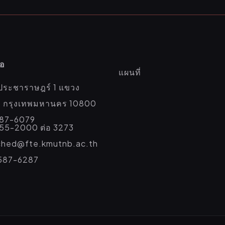
่อ
แผนที่
ประชาราษฎร์ 1 แขวง
่อ กรุงเทพมหานคร 10800
587-6079
555-2000 ต่อ 3273
eched@fte.kmutnb.ac.th
587-6287