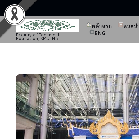
S
k
หน้าแรก
แนะน
i
p
ENG
Faculty of Technical
t
Education, KMUTNB
o
c
o
n
t
e
n
t
กิจกรรมคณะ
,
ประชาสัมพันธ์