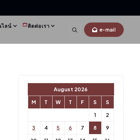
นไลน์
ติดต่อเรา
e-mail
August 2026
M
T
W
T
F
S
S
1
2
3
4
5
6
7
8
9