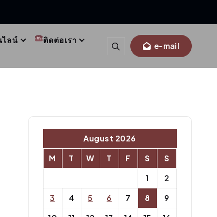
นไลน์
ติดต่อเรา
e-mail
August 2026
M
T
W
T
F
S
S
1
2
3
4
5
6
7
8
9