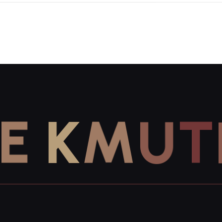
E
K
M
U
T