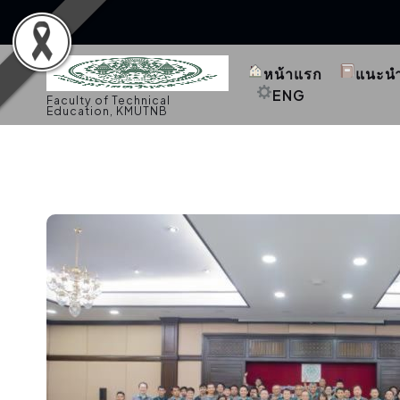
S
k
หน้าแรก
แนะน
i
p
ENG
Faculty of Technical
t
Education, KMUTNB
o
c
o
n
t
e
n
t
กิจกรรมคณะ