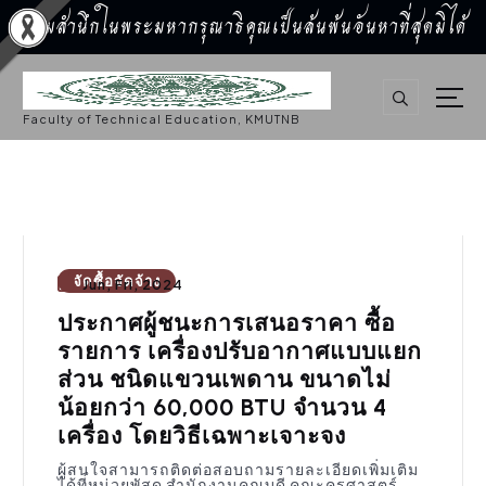
น้อมสำนึกในพระมหากรุณาธิคุณเป็นล้นพ้นอันหาที่สุดมิได้
S
k
i
p
Faculty of Technical Education, KMUTNB
t
o
c
o
n
t
e
n
t
จัดซื้อจัดจ้าง
Jun, Fri, 2024
ประกาศผู้ชนะการเสนอราคา ซื้อ
รายการ เครื่องปรับอากาศแบบแยก
ส่วน ชนิดแขวนเพดาน ขนาดไม่
น้อยกว่า 60,000 BTU จำนวน 4
เครื่อง โดยวิธีเฉพาะเจาะจง
ผู้สนใจสามารถติดต่อสอบถามรายละเอียดเพิ่มเติม
ได้ที่หน่วยพัสดุ สำนักงานคณบดี คณะครุศาสตร์