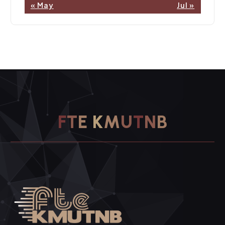
« May
Jul »
F
T
E
K
M
U
T
N
B