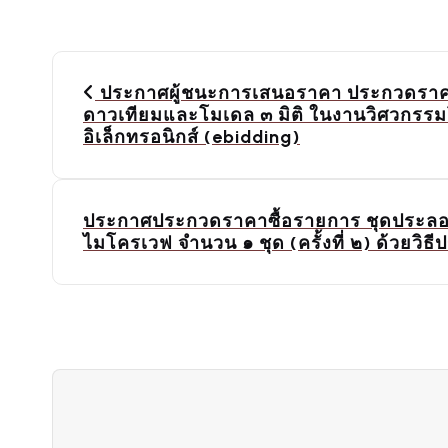
P
o
ประกาศผู้ชนะการเสนอราคา ประกวดราคาซ
ดาวเทียมและโมเดล ๓ มิติ ในงานวิศวกรรม
s
อิเล็กทรอนิกส์ (ebidding)
t
n
a
ประกาศประกวดราคาซื้อรายการ ชุดประลอง
ไมโครเวฟ จำนวน ๑ ชุด (ครั้งที่ ๒) ด้วยวิ
v
i
g
a
t
i