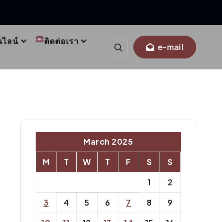
นไลน์
ติดต่อเรา
e-mail
March 2025
M
T
W
T
F
S
S
1
2
3
4
5
6
7
8
9