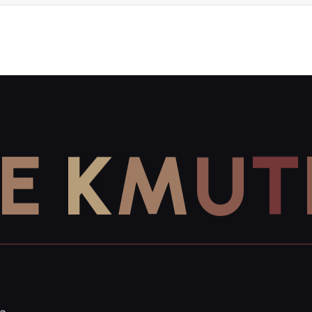
E
K
M
U
T