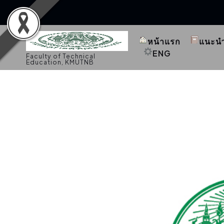
S
k
หน้าแรก
แนะน
i
p
ENG
Faculty of Technical
t
Education, KMUTNB
o
c
o
n
t
e
n
t