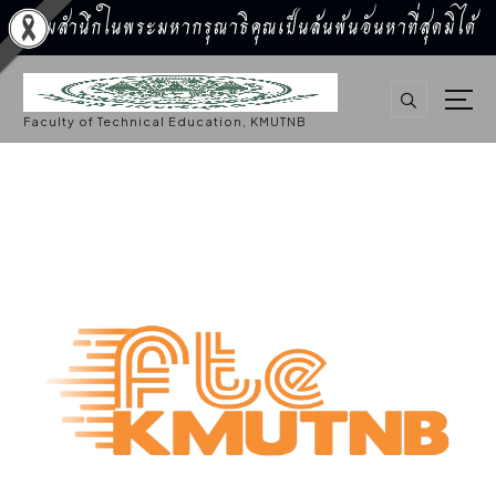
น้อมสำนึกในพระมหากรุณาธิคุณเป็นล้นพ้นอันหาที่สุดมิได้
S
k
i
p
Faculty of Technical Education, KMUTNB
t
o
c
o
n
t
e
n
t