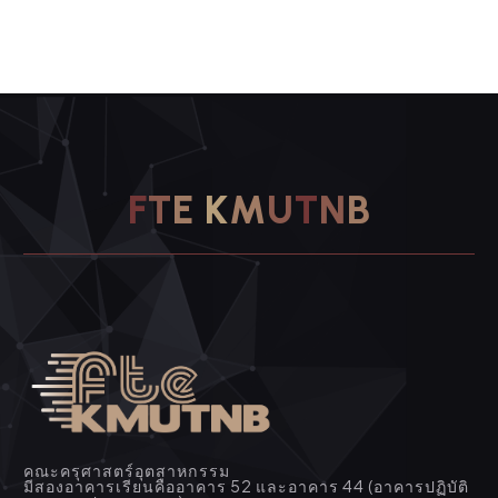
F
T
E
K
M
U
T
N
B
คณะครุศาสตร์อุตสาหกรรม
มีสองอาคารเรียนคืออาคาร 52 และอาคาร 44 (อาคารปฏิบัติ