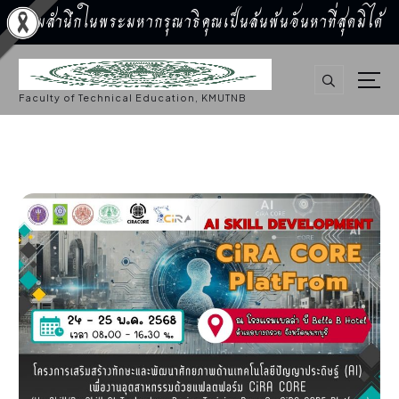
น้อมสำนึกในพระมหากรุณาธิคุณเป็นล้นพ้นอันหาที่สุดมิได้
S
k
i
p
Faculty of Technical Education, KMUTNB
t
o
c
o
n
t
e
n
t