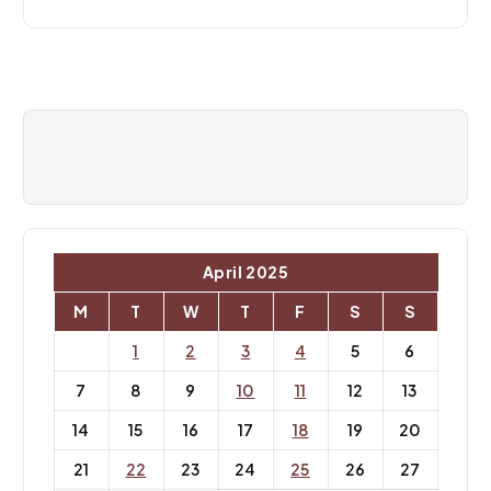
g
a
t
i
o
n
April 2025
M
T
W
T
F
S
S
1
2
3
4
5
6
7
8
9
10
11
12
13
14
15
16
17
18
19
20
21
22
23
24
25
26
27