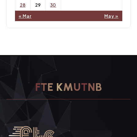
28
29
30
« Mar
May »
F
T
E
K
M
U
T
N
B