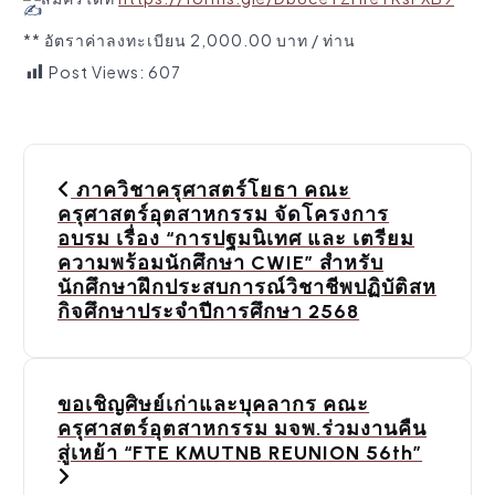
** อัตราค่าลงทะเบียน 2,000.00 บาท / ท่าน
Post Views:
607
P
ภาควิชาครุศาสตร์โยธา คณะ
o
ครุศาสตร์อุตสาหกรรม จัดโครงการ
อบรม เรื่อง “การปฐมนิเทศ และ เตรียม
s
ความพร้อมนักศึกษา CWIE” สำหรับ
นักศึกษาฝึกประสบการณ์วิชาชีพปฏิบัติสห
t
กิจศึกษาประจำปีการศึกษา 2568
n
a
ขอเชิญศิษย์เก่าและบุคลากร คณะ
v
ครุศาสตร์อุตสาหกรรม มจพ.ร่วมงานคืน
สู่เหย้า “FTE KMUTNB REUNION 56th”
i