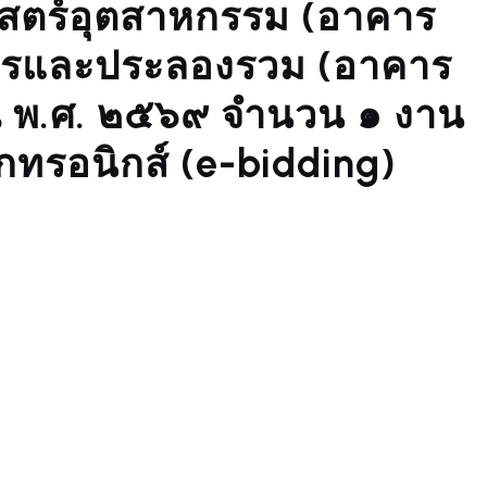
ตร์อุตสาหกรรม (อาคาร
การและประลองรวม (อาคาร
 พ.ศ. ๒๕๖๙ จำนวน ๑ งาน
็กทรอนิกส์ (e-bidding)