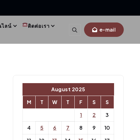
นไลน์
ติดต่อเรา
e-mail
August 2025
M
T
W
T
F
S
S
1
2
3
4
5
6
7
8
9
10