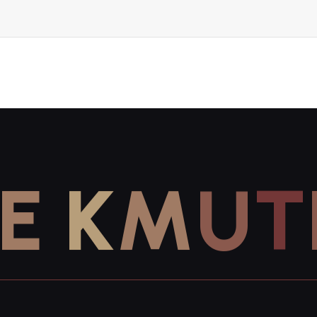
E
K
M
U
T