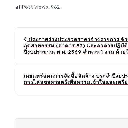
Post Views:
982
P
o
ประกาศร่างประกวดราคาจ้างรายการ จ้า
อุตสาหกรรม (อาคาร 52) และอาคารปฏิบั
s
ปีงบประมาณ พ.ศ. 2569 จำนวน 1 งาน ด้วยว
t
n
a
เผยแพร่แผนการจัดซื้อจัดจ้าง ประจำปีงบ
การไหลชลศาสตร์เพื่อความเข้าใจและเตรียมพ
v
i
g
a
t