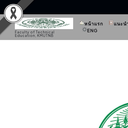
S
k
หน้าแรก
แนะน
i
p
ENG
Faculty of Technical
t
Education, KMUTNB
o
c
o
n
t
e
n
t