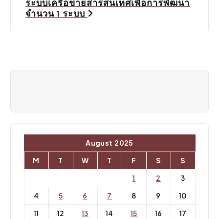
i
ระบบเครือข่ายสารสนเทศเพื่อการพัฒนา
จำนวน 1 ระบบ
g
a
t
i
o
n
August 2025
M
T
W
T
F
S
S
1
2
3
4
5
6
7
8
9
10
11
12
13
14
15
16
17