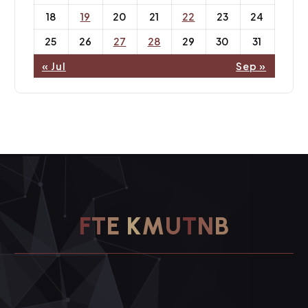
18
19
20
21
22
23
24
25
26
27
28
29
30
31
« Jul
Sep »
F
T
E
K
M
U
T
N
B