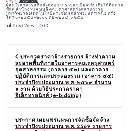
๒๕๖๙
Download
ผู้สนใจสามารถติดต่อสอบถามรายละเอียดเพิ่มเติมได้ที่หน่วย
พัสดุ สำนักงานคณบดี คณะครุศาสตร์อุตสาหกรรม
มหาวิทยาลัยเทคโนโลยีพระจอมเกล้าพระนครเหนือ หรือ
โทร ๐-๒๕๕๕-๒๐๐๐ ต่อ ๓๒๕๔, ๓๒๕๕
Post Views:
400
P
ประกวดราคาจ้างรายการ จ้างทำความ
o
สะอาดพื้นที่ภายในอาคารคณะครุศาสตร์
อุตสาหกรรม (อาคาร ๕๒) และอาคาร
s
ปฏิบัติการและประลองรวม (อาคาร ๔๔)
ประจำปีงบประมาณ พ.ศ. ๒๕๖๙ จำนวน
t
๑ งาน ด้วยวิธีประกวดราคา
n
อิเล็กทรอนิกส์ (e-bidding)
a
v
ประกาศ เผยแพร่แผนการจัดซื้อจัดจ้าง
ประจำปีงบประมาณ พ.ศ. 2569 รายการ