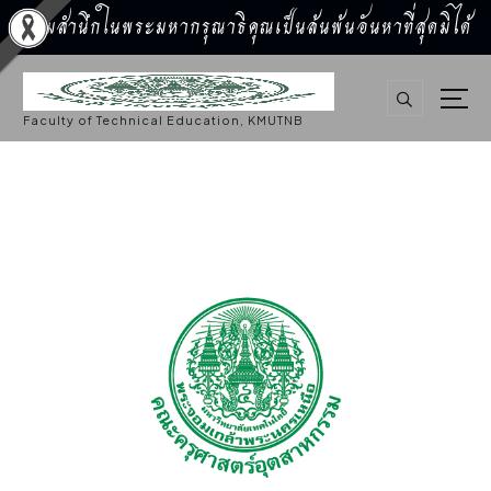
น้อมสำนึกในพระมหากรุณาธิคุณเป็นล้นพ้นอันหาที่สุดมิได้
S
k
i
p
Faculty of Technical Education, KMUTNB
t
o
c
o
n
t
e
n
t