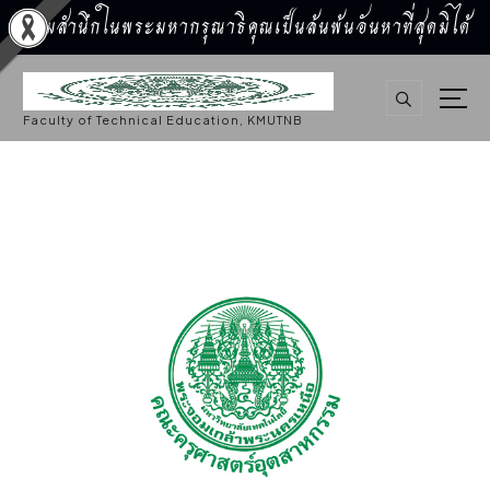
น้อมสำนึกในพระมหากรุณาธิคุณเป็นล้นพ้นอันหาที่สุดมิได้
S
k
i
p
Faculty of Technical Education, KMUTNB
t
o
c
o
n
t
e
n
t