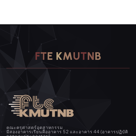
F
T
E
K
M
U
T
N
B
คณะครุศาสตร์อุตสาหกรรม
มีสองอาคารเรียนคืออาคาร 52 และอาคาร 44 (อาคารปฏิบัติ
การและประลองรวม)