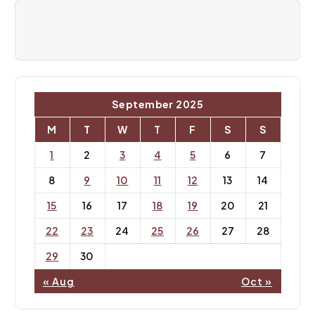
a
t
i
o
September 2025
n
M
T
W
T
F
S
S
1
2
3
4
5
6
7
8
9
10
11
12
13
14
15
16
17
18
19
20
21
22
23
24
25
26
27
28
29
30
« Aug
Oct »