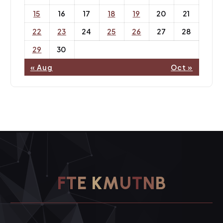
15
16
17
18
19
20
21
22
23
24
25
26
27
28
29
30
« Aug
Oct »
F
T
E
K
M
U
T
N
B