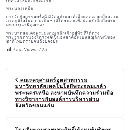
เทคโนโลยีพระจอมเกล้า
พระนครเหนือ
การจัดกิจกรรมครั้งนี้ มีวัตถุประสงค์เพื่อแสดงออกถึงความ
ภาคภูมิใจในความเป็นชาติไทย และเพื่อน้อมรำลึกถึงพระ
มหากรุณาธิคุณของ
พระบาทสมเด็จพระมงกุฎเกล้าเจ้าอยู่หัว ที่ได้ทรง
พระราชทานธงไตรรงค์เป็นธงชาติอันเป็นสัญลักษณ์ของ
ชาติไทยตราบจนถึงปัจจุบัน
Post Views:
723
P
คณะครุศาสตร์อุตสาหกรรม
o
มหาวิทยาลัยเทคโนโลยีพระจอมเกล้า
พระนครเหนือ ลงนามบันทึกความร่วมมือ
s
ทางวิชาการกับองค์การบริหารส่วน
จังหวัดขอนแก่น
t
n