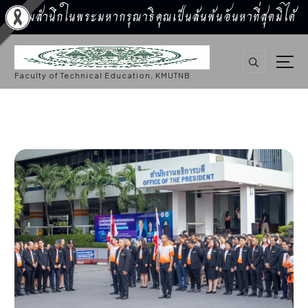
น้อมสำนึกในพระมหากรุณาธิคุณเป็นล้นพ้นอันหาที่สุดมิได้
S
k
i
p
Faculty of Technical Education, KMUTNB
t
o
c
o
n
t
e
n
t