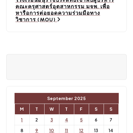
a
โรงเรียนอนุราชประสิทธิ์เข้าพบผู้บริหาร
คณะครุศาสตร์อุตสาหกรรม มจพ. เพื่อ
v
หารือการต่อยอดความร่วมมือทาง
วิชาการ (MOU)
i
g
a
t
i
o
n
September 2025
M
T
W
T
F
S
S
1
2
3
4
5
6
7
8
9
10
11
12
13
14