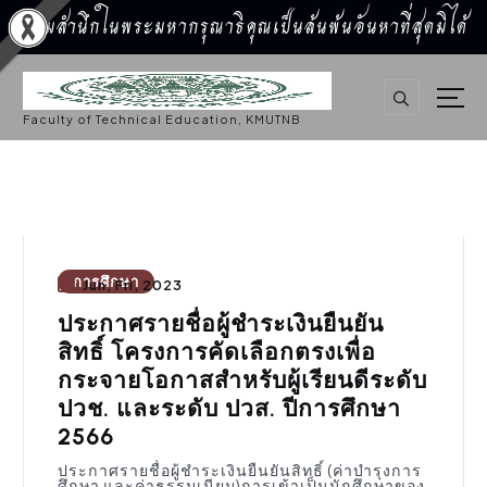
น้อมสำนึกในพระมหากรุณาธิคุณเป็นล้นพ้นอันหาที่สุดมิได้
S
k
i
p
Faculty of Technical Education, KMUTNB
t
o
c
o
n
t
e
n
t
การศึกษา
Jun, Fri, 2023
ประกาศรายชื่อผู้ชำระเงินยืนยัน
สิทธิ์ โครงการคัดเลือกตรงเพื่อ
กระจายโอกาสสำหรับผู้เรียนดีระดับ
ปวช. และระดับ ปวส. ปีการศึกษา
2566
ประกาศรายชื่อผู้ชำระเงินยืนยันสิทธิ์ (ค่าบำรุงการ
ศึกษา และค่าธรรมเนียม)การเข้าเป็นนักศึกษาของ