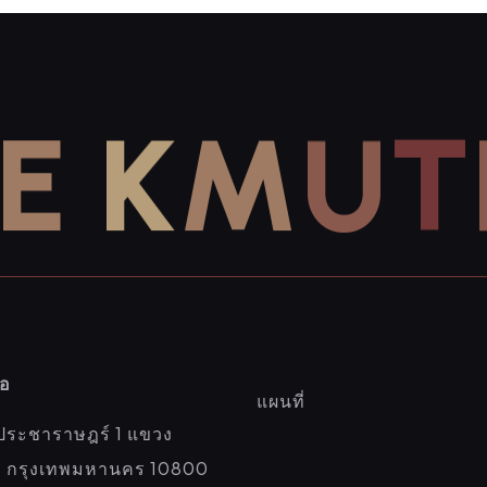
E
K
M
U
T
่อ
แผนที่
ประชาราษฎร์ 1 แขวง
่อ กรุงเทพมหานคร 10800