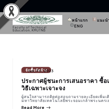
S
k
หน้าแรก
แนะน
i
p
ENG
Faculty of Technical
t
Education, KMUTNB
o
c
o
n
t
e
n
t
จัดซื้อจัดจ้าง
Jun, Fri, 2023
ประกาศผู้ชนะการเสนอราคา ซื้อเส
วิธีเฉพาะเจาะจง
ผู้สนใจสามารถติดต่อสอบถามรายละเอียดเพิ่มเต
มหาวิทยาลัยเทคโนโลยีพระจอมเกล้าพระนครเ
Read More