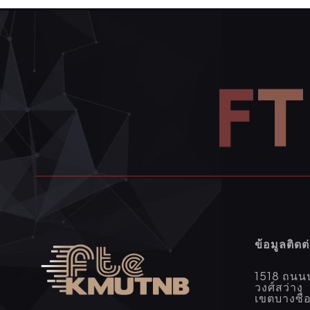
F
T
ข้อมูลติดต
1518 ถนน
วงศ์สว่าง
เขตบางซื