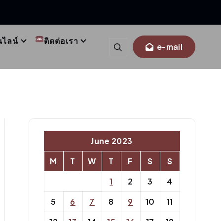
นไลน์
ติดต่อเรา
e-mail
June 2023
M
T
W
T
F
S
S
1
2
3
4
5
6
7
8
9
10
11