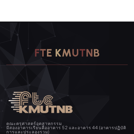
F
T
E
K
M
U
T
N
B
คณะครุศาสตร์อุตสาหกรรม
มีสองอาคารเรียนคืออาคาร 52 และอาคาร 44 (อาคารปฏิบัติ
การและประลองรวม)