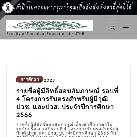
น้อมสำนึกในพระมหากรุณาธิคุณเป็นล้นพ้นอันหาที่สุดมิได้
S
k
i
p
Faculty of Technical Education, KMUTNB
t
o
c
o
n
t
e
n
t
การศึกษา
Jun, Mon, 2023
รายชื่อผู้มีสิทธิ์สอบสัมภาษณ์ รอบที่
4 โครงการรับตรงสำหรับผู้มีวุฒิ
ปวช. และปวส. ประจำปีการศึกษา
2566
รายชื่อผู้มีสิทธิ์สอบสัมภาษณ์เพื่อเข้าศึกษาต่อใน
ระดับปริญญาตรี รอบที่ 4 โครงการรับตรงสำหรับผู้
มีวุฒิ ปวช. และปวส. ประจำปีการศึกษา 2566 วัน
ศุกร์ที่ 23 มิถุนายน 2566 สอบสัมภาษณ์ เวลา