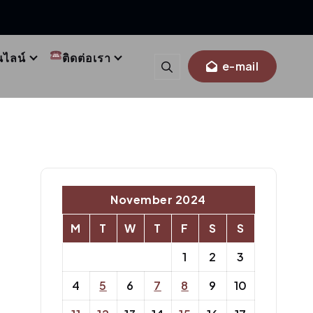
นไลน์
ติดต่อเรา
e-mail
November 2024
M
T
W
T
F
S
S
1
2
3
4
5
6
7
8
9
10