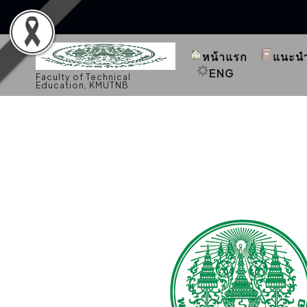
S
k
หน้าแรก
แนะน
i
p
ENG
Faculty of Technical
t
Education, KMUTNB
o
c
o
n
t
e
n
t
จัดซื้อจัดจ้าง