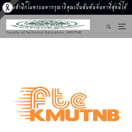
น้อมสำนึกในพระมหากรุณาธิคุณเป็นล้นพ้นอันหาที่สุดมิได้
S
k
i
p
Faculty of Technical Education, KMUTNB
t
o
c
o
n
t
e
n
t
สมัครงาน