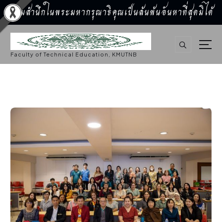
น้อมสำนึกในพระมหากรุณาธิคุณเป็นล้นพ้นอันหาที่สุดมิได้
S
k
i
p
Faculty of Technical Education, KMUTNB
t
o
c
o
n
t
e
n
t
กิจกรรมคณะ