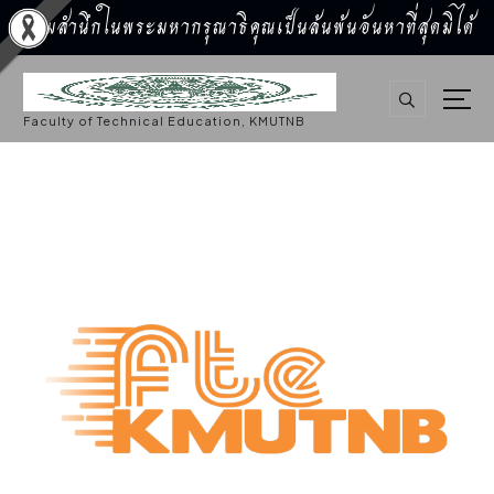
น้อมสำนึกในพระมหากรุณาธิคุณเป็นล้นพ้นอันหาที่สุดมิได้
S
k
i
p
Faculty of Technical Education, KMUTNB
t
o
c
o
n
t
e
n
t
การศึกษา