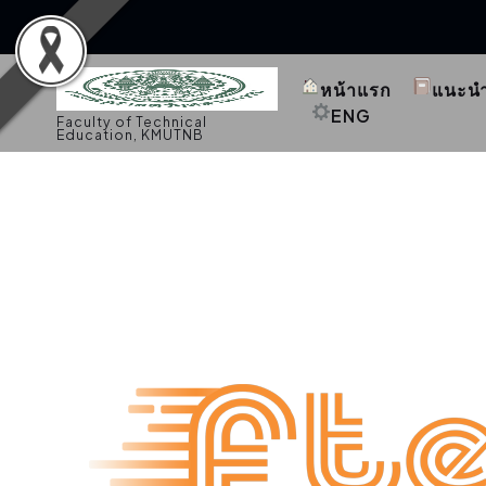
S
k
หน้าแรก
แนะน
i
p
ENG
Faculty of Technical
t
Education, KMUTNB
o
c
o
n
t
e
n
t
ประชาสัมพันธ์