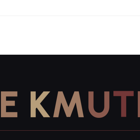
E
K
M
U
T