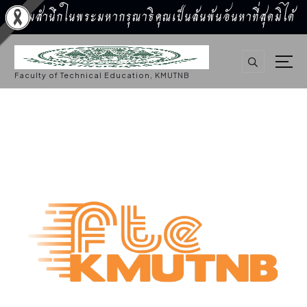
น้อมสำนึกในพระมหากรุณาธิคุณเป็นล้นพ้นอันหาที่สุดมิได้
S
k
i
p
Faculty of Technical Education, KMUTNB
t
o
c
o
n
t
e
n
t
การศึกษา