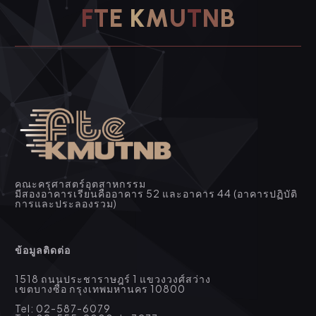
F
T
E
K
M
U
T
N
B
คณะครุศาสตร์อุตสาหกรรม
มีสองอาคารเรียนคืออาคาร 52 และอาคาร 44 (อาคารปฏิบัติ
การและประลองรวม)
ข้อมูลติดต่อ
1518 ถนนประชาราษฎร์ 1 แขวงวงศ์สว่าง
เขตบางซื่อ กรุงเทพมหานคร 10800
Tel: 02-587-6079