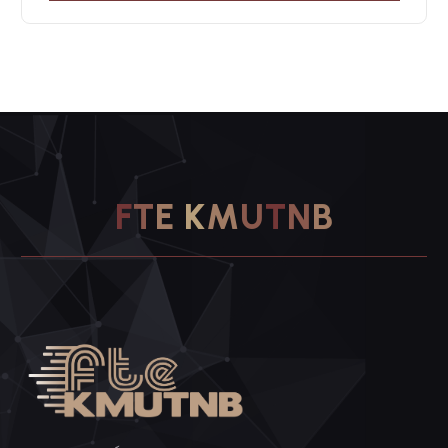
F
T
E
K
M
U
T
N
B