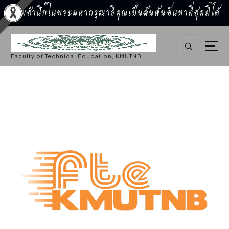
น้อมสำนึกในพระมหากรุณาธิคุณเป็นล้นพ้นอันหาที่สุดมิได้
S
k
i
p
Faculty of Technical Education, KMUTNB
t
o
c
o
n
t
e
n
t
การศึกษา